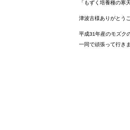
「もずく培養種の寒
津波古様ありがとう
平成31年産のモズク
一同で頑張って行きまし