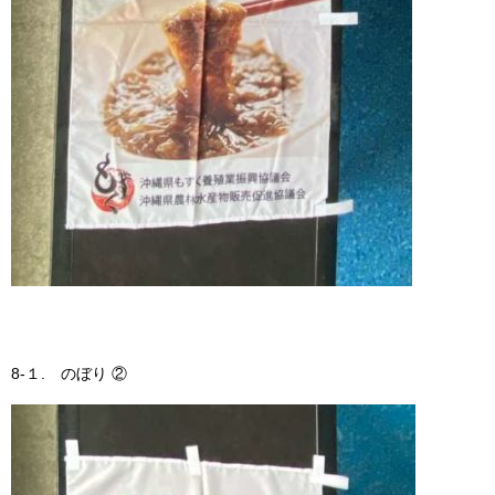
8-１. のぼり ②