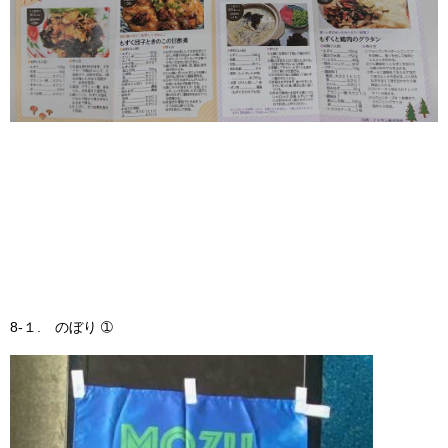
8-１. のぼり ➀