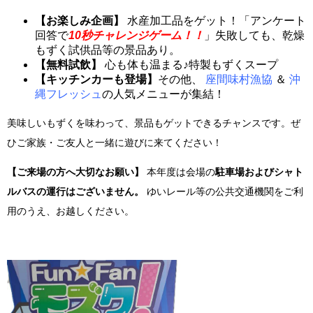
【お楽しみ企画】
水産加工品をゲット！「アンケート
回答で
10秒チャレンジゲーム！！
」失敗しても、乾燥
もずく試供品等の景品あり。
【無料試飲】
心も体も温まる♪特製もずくスープ
【キッチンカーも登場】
その他、
座間味村漁協
＆
沖
縄フレッシュ
の人気メニューが集結！
美味しいもずくを味わって、景品もゲットできるチャンスです。ぜ
ひご家族・ご友人と一緒に遊びに来てください！
【ご来場の方へ大切なお願い】
本年度は会場の
駐車場およびシャト
ルバスの運行はございません。
ゆいレール等の公共交通機関をご利
用のうえ、お越しください。