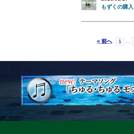
もずくの購入
« 前へ
1
…