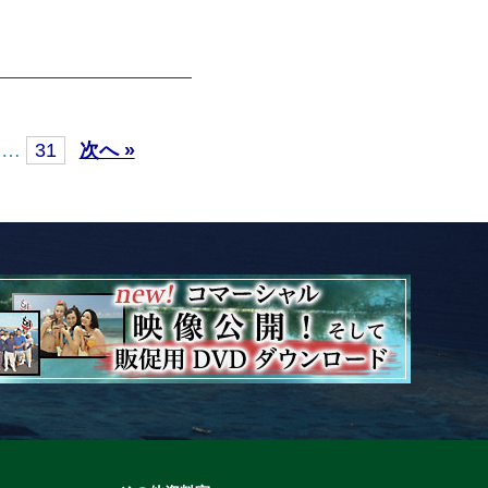
…
31
次へ »